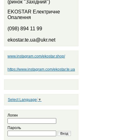
(ринок "Західний")
EKOSTAR Електричне
Опалення
(098) 894 11 99
ekostar.te.ua@ukr.net
www.instagram.com/ekostar.shop/
https://www.instagram.com/ekostar.te.ua
Select Language
▼
Логин
Пароль
Вход