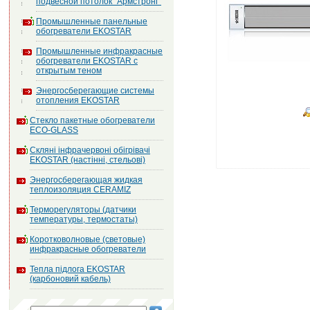
подвесной потолок "Армстронг"
Промышленные панельные
обогреватели EKOSTAR
Промышленные инфракрасные
обогреватели EKOSTAR с
открытым теном
Энергосберегающие системы
отопления EKOSTAR
Стекло пакетные обогреватели
ECO-GLASS
Скляні інфрачервоні обігрівачі
EKOSTAR (настінні, стельові)
Энергосберегающая жидкая
теплоизоляция CERAMIZ
Терморегуляторы (датчики
температуры, термостаты)
Коротковолновые (световые)
инфракрасные обогреватели
Тепла підлога EKOSTAR
(карбоновий кабель)