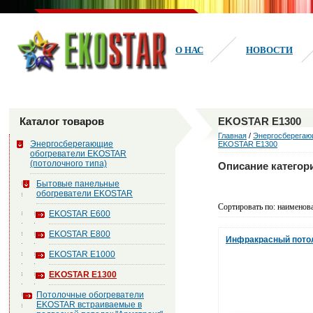
О НАС
НОВОСТИ
Каталог товаров
EKOSTAR Е1300
Главная
/
Энергосберегаю
Энергосберегающие
EKOSTAR Е1300
обогреватели EKOSTAR
(потолочного типа)
Описание категор
Бытовые панельные
обогреватели EKOSTAR
Сортировать по: наименов
EKOSTAR Е600
EKOSTAR Е800
Инфракрасный пото
EKOSTAR Е1000
EKOSTAR Е1300
Потолочные обогреватели
EKOSTAR встраиваемые в