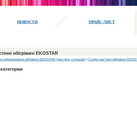
НОВОСТИ
ПРАЙС-ЛИСТ
стінні обігрівачі EKOSTAR
ні інфрачервоні обігрівачі EKOSTAR (настінні, стельові)
/
Скляні настінні обігрівачі EKO
категории