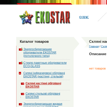
О НАС
Каталог товаров
Скляні на
Главная
/
Скля
Энергосберегающие
обогреватели EKOSTAR
Описание 
(потолочного типа)
Стекло пакетные обогреватели
ECO-GLASS
нет товаров
Скляні інфрачервоні обігрівачі
EKOSTAR (настінні, стельові)
Скляні настінні обігрівачі
EKOSTAR
Скляні стельові обігрівачі
EKOSTAR
Энергосберегающая жидкая