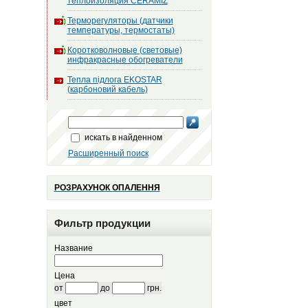
теплоизоляция CERAMIZ
Терморегуляторы (датчики
температуры, термостаты)
Коротковолновые (световые)
инфракрасные обогреватели
Тепла підлога EKOSTAR
(карбоновий кабель)
искать в найденном
Расширенный поиск
РОЗРАХУНОК ОПАЛЕННЯ
Фильтр продукции
Название
Цена
от
до
грн.
цвет