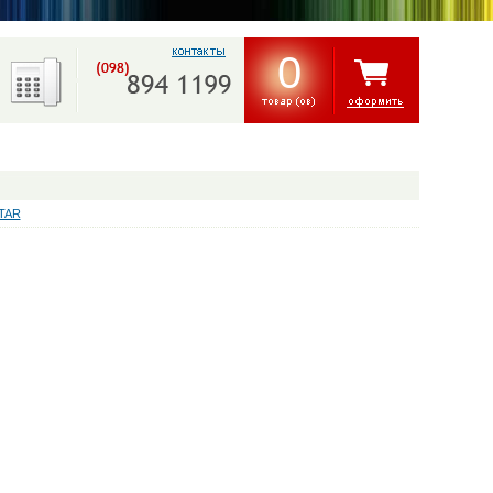
0
STAR