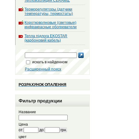
теплоизоляция CERAMIZ
Терморегуляторы (датчики
температуры, термостаты)
Коротковолновые (световые)
инфракрасные обогреватели
Тепла підлога EKOSTAR
(карбоновий кабель)
искать в найденном
Расширенный поиск
РОЗРАХУНОК ОПАЛЕННЯ
Фильтр продукции
Название
Цена
от
до
грн.
цвет