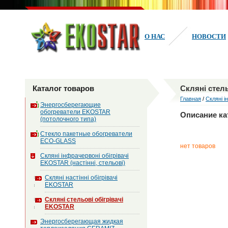
О НАС
НОВОСТИ
Каталог товаров
Скляні стел
Главная
/
Скляні і
Энергосберегающие
обогреватели EKOSTAR
Описание ка
(потолочного типа)
Стекло пакетные обогреватели
ECO-GLASS
нет товаров
Скляні інфрачервоні обігрівачі
EKOSTAR (настінні, стельові)
Скляні настінні обігрівачі
EKOSTAR
Скляні стельові обігрівачі
EKOSTAR
Энергосберегающая жидкая